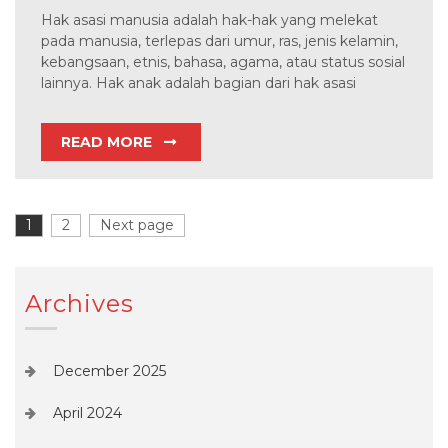
Hak asasi manusia adalah hak-hak yang melekat
pada manusia, terlepas dari umur, ras, jenis kelamin,
kebangsaan, etnis, bahasa, agama, atau status sosial
lainnya. Hak anak adalah bagian dari hak asasi
READ MORE
Posts
1
Page
2
Page
Next page
pagination
Archives
December 2025
April 2024