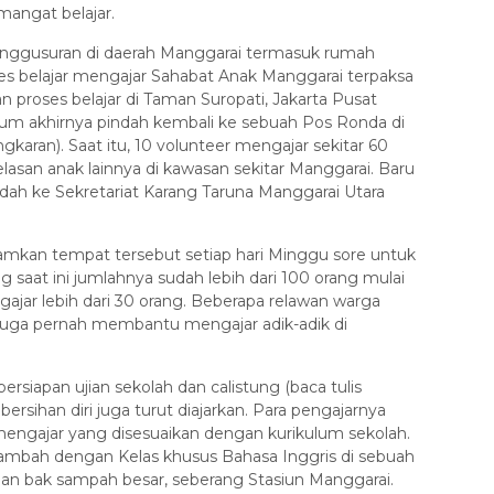
mangat belajar.
enggusuran di daerah Manggarai termasuk rumah
ses belajar mengajar Sahabat Anak Manggarai terpaksa
proses belajar di Taman Suropati, Jakarta Pusat
m akhirnya pindah kembali ke sebuah Pos Ronda di
gkaran). Saat itu, 10 volunteer mengajar sekitar 60
san anak lainnya di kawasan sekitar Manggarai. Baru
ndah ke Sekretariat Karang Taruna Manggarai Utara
amkan tempat tersebut setiap hari Minggu sore untuk
ng saat ini jumlahnya sudah lebih dari 100 orang mulai
gajar lebih dari 30 orang. Beberapa relawan warga
 juga pernah membantu mengajar adik-adik di
rsiapan ujian sekolah dan calistung (baca tulis
bersihan diri juga turut diajarkan. Para pengajarnya
mengajar yang disesuaikan dengan kurikulum sekolah.
ditambah dengan Kelas khusus Bahasa Inggris di sebuah
an bak sampah besar, seberang Stasiun Manggarai.