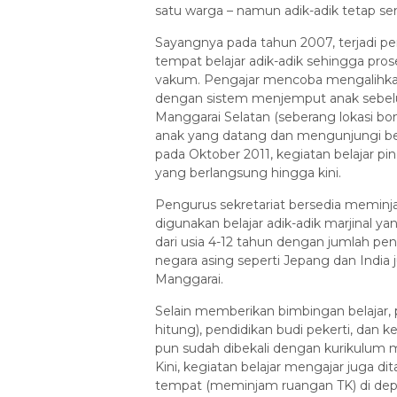
satu warga – namun adik-adik tetap se
Sayangnya pada tahun 2007, terjadi p
tempat belajar adik-adik sehingga pro
vakum. Pengajar mencoba mengalihkan 
dengan sistem menjemput anak sebelu
Manggarai Selatan (seberang lokasi bon
anak yang datang dan mengunjungi bela
pada Oktober 2011, kegiatan belajar pi
yang berlangsung hingga kini.
Pengurus sekretariat bersedia meminj
digunakan belajar adik-adik marjinal ya
dari usia 4-12 tahun dengan jumlah pen
negara asing seperti Jepang dan India
Manggarai.
Selain memberikan bimbingan belajar, pe
hitung), pendidikan budi pekerti, dan ke
pun sudah dibekali dengan kurikulum 
Kini, kegiatan belajar mengajar juga 
tempat (meminjam ruangan TK) di dep