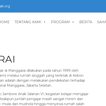
ak.org
HOME
TENTANG KAMI
PROGRAM
BERITA
SAH
RAI
ar di Manggarai dilakukan pada tahun 1999 oleh
n) melalui rumah singgah yang terletak di Kebon
lakukan adalah dengan melakukan pendekatan terhadap
inal Manggarai, Jakarta Selatan.
 Jambore Anak Jalanan VI, kegiatan belajar mengajar
 Meskipun jumlah pengajar masih sangat minim dan
 – mulai dari mushola hingga menyewa rumah salah