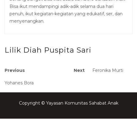
Bisa ikut mendampingi adik-adik selama dua hari
penuh, ikut kegiatan-kegiatan yang edukatif, ser, dan
menyenangkan.
Lilik Diah Puspita Sari
Post
Previous
Next
Previous
Next
Feronika Murti
post:
post:
navigation
Yohanes Bora
Copyright © Yayasan Komunitas Sahabat Anak