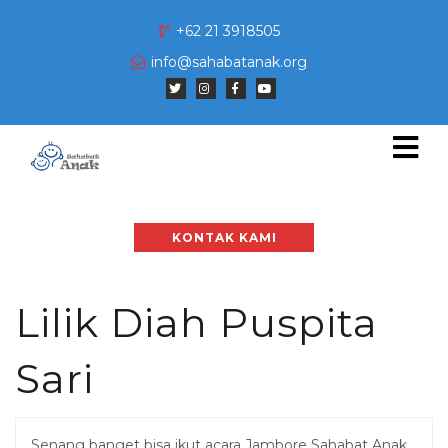
+62 21 3918505
info@sahabatanak.org
KONTAK KAMI
Lilik Diah Puspita
Sari
Senang banget bisa ikut acara Jambore Sahabat Anak.